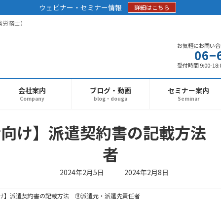
ウェビナー・セミナー情報
詳細はこちら
険労務士）
お気軽にお問い合
06−
受付時間 9:00-18:
会社案内
ブログ・動画
セミナー案内
Company
blog・douga
Seminar
初心者向け】派遣契約書の記載方法
者
最
2024年2月5日
2024年2月8日
終
更
新
者向け】派遣契約書の記載方法 ⑪派遣元・派遣先責任者
日
時
: