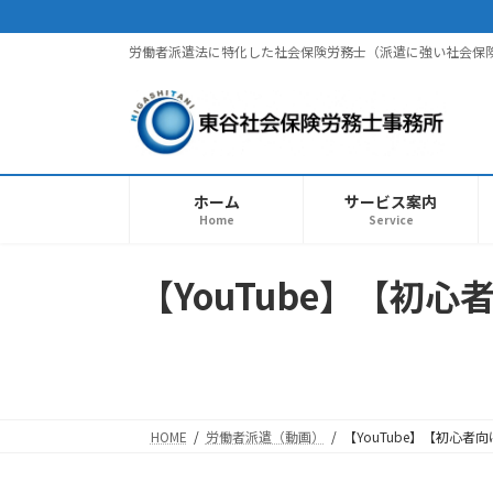
コ
ナ
ン
ビ
労働者派遣法に特化した社会保険労務士（派遣に強い社会保
テ
ゲ
ン
ー
ツ
シ
へ
ョ
ス
ン
キ
に
ホーム
サービス案内
ッ
移
Home
Service
プ
動
【YouTube】【
HOME
労働者派遣（動画）
【YouTube】【初心