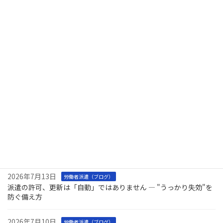
派遣で「やってはいけない」こと ― 二重派遣・日雇派遣などの禁
止事項
2026年7月21日
労働者派遣（ブログ）
「派遣法は派遣会社の話」ではありません ― 派遣を受け入れる会
社が押さえるべき注意点
2026年7月17日
労働者派遣（ブログ）
その労使協定、今年の分は大丈夫ですか？ ― 派遣の同一労働同一
賃金で毎年やるべきこと
2026年7月16日
労働者派遣（ブログ）
フリーランスに発注していませんか？ ― 2024年11月から、会社に
新しい義務が生まれました
2026年7月13日
労働者派遣（ブログ）
派遣の許可、更新は「自動」ではありません ― "うっかり失効"を
防ぐ備え方
2026年7月10日
労働者派遣（ブログ）